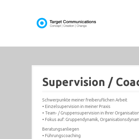
D
i
r
e
k
t
z
u
m
I
n
h
Supervision / Coa
a
l
t
Schwerpunkte meiner freiberuflichen Arbeit
• Einzelsupervision in meiner Praxis
• Team- / Gruppensupervision in Ihrer Organisation
• Fokus auf: Gruppendynamik, Organisationsdyna
Beratungsanliegen
• Führungscoaching