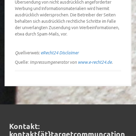
Übersendung von nicht ausdrücklich angeforderter
Werbung und Informationsmaterialien wird hiermit
ausdrücklich widersprochen. Die Betreiber der Seiten
behalten sich ausdrücklich rechtliche Schritte im Falle
der unverlangten Zusendung von Werbeinformationen,
etwa durch Spam-Mails, vor.
Quellverweis:
eRecht24 Disclaimer
Quelle:
Impressumgenerator von
www.e-recht24.de
.
Kontakt:
kontakt{ät}targetcommuncation